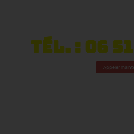
Serrurier 
100% artis
Tél. : 06 51
Appeler maint